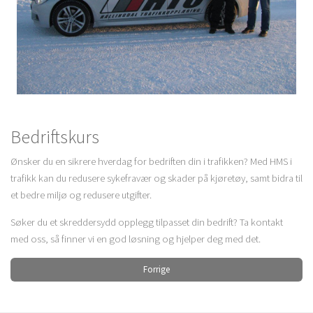
Bedriftskurs
Ønsker du en sikrere hverdag for bedriften din i trafikken? Med HMS i
trafikk kan du redusere sykefravær og skader på kjøretøy, samt bidra til
et bedre miljø og redusere utgifter.
Søker du et skreddersydd opplegg tilpasset din bedrift? Ta kontakt
med oss, så finner vi en god løsning og hjelper deg med det.
Forrige