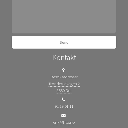
Kontakt
Besøksadresser
Tronderudvegen 2
3550 Gol
91 19 01 11
erik@hto.no