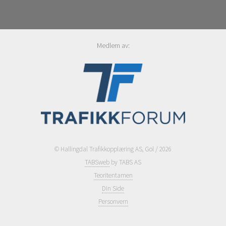
Medlem av:
© Hallingdal Trafikkopplæring AS, Gol / 2026
TABSweb
by TABS AS
Teoritentamen
Din Side
Personvern