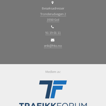
Besøksadresser
Tronderudvegen 2
3550 Gol
91 19 01 11
erik@hto.no
Medlem av: