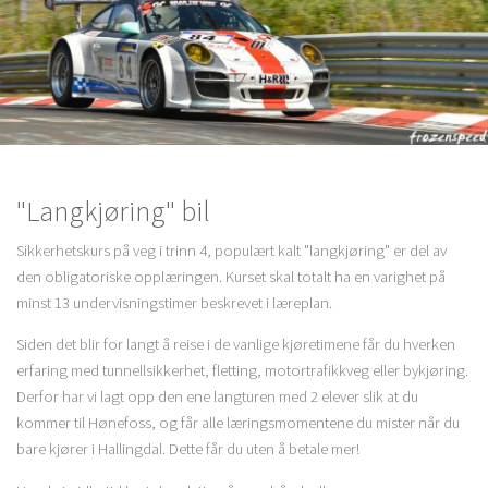
"Langkjøring" bil
Sikkerhetskurs på veg i trinn 4, populært kalt "langkjøring" er del av
den obligatoriske opplæringen. Kurset skal totalt ha en varighet på
minst 13 undervisningstimer beskrevet i læreplan.
Siden det blir for langt å reise i de vanlige kjøretimene får du hverken
erfaring med tunnellsikkerhet, fletting, motortrafikkveg eller bykjøring.
Derfor har vi lagt opp den ene langturen med 2 elever slik at du
kommer til Hønefoss, og får alle læringsmomentene du mister når du
bare kjører i Hallingdal. Dette får du uten å betale mer!