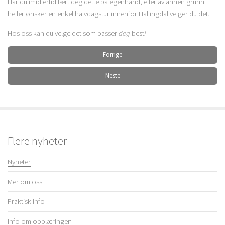
Har du imidlertid lært deg dette på egenhånd, eller av annen grunn
heller ønsker en enkel halvdagstur innenfor Hallingdal velger du det.
Hos oss kan du velge det som passer
deg
best
!
Forrige
Neste
Flere nyheter
Nyheter
Mer om oss
Praktisk info
Info om opplæringen